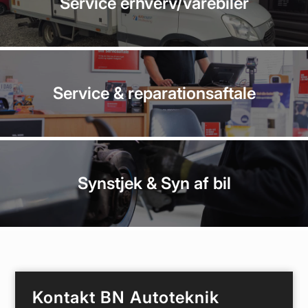
Service erhverv/varebiler
Service
&
reparations­aftale
Synstjek
&
Syn af bil
Kontakt BN Autoteknik