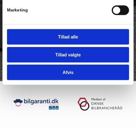
Marketing
Tillad alle
Tillad valgte
Afvis