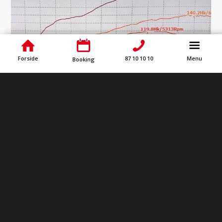
Forside
87 10 10 10
Menu
Booking
Hvad vores kunder siger
Læs vores anmeldelser fra tidligere kunder.